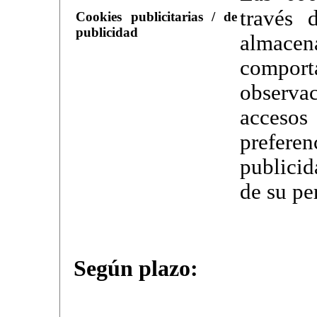
través 
Cookies publicitarias / de
publicidad
almac
compo
observa
acceso
preferen
publicid
de su per
Según plazo: